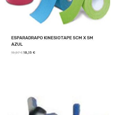
ESPARADRAPO KINESIOTAPE 5CM X 5M
AZUL
El
El
19,97
€
18,15
€
precio
precio
original
actual
era:
es:
19,97 €.
18,15 €.