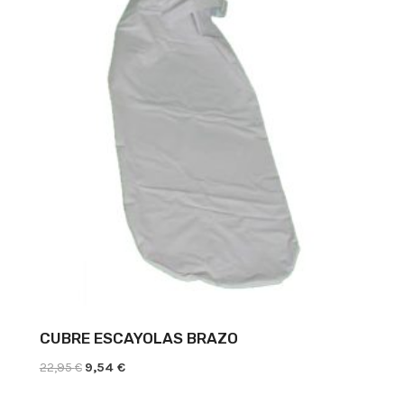
CUBRE ESCAYOLAS BRAZO
El
El
22,95
€
9,54
€
precio
precio