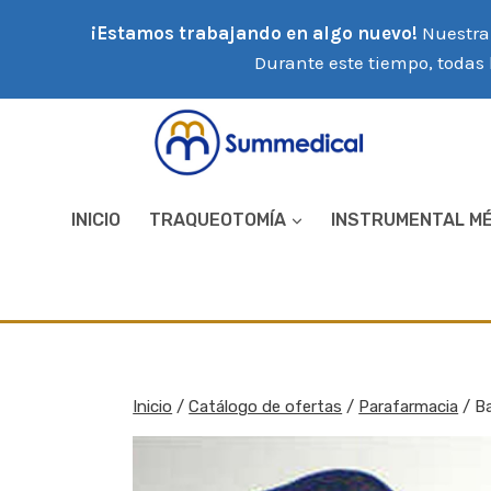
Saltar
¡Estamos trabajando en algo nuevo!
Nuestra 
al
Durante este tiempo, todas 
contenido
INICIO
TRAQUEOTOMÍA
INSTRUMENTAL M
Inicio
/
Catálogo de ofertas
/
Parafarmacia
/
B