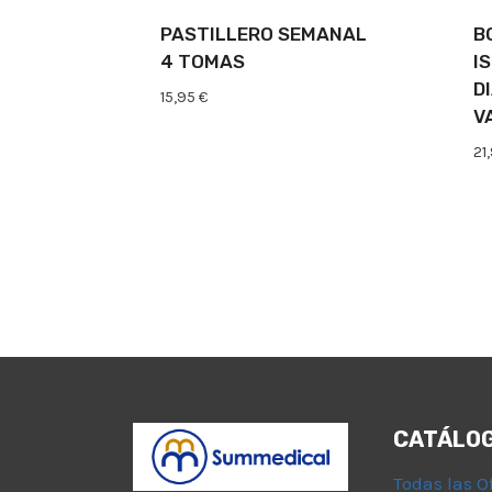
PASTILLERO SEMANAL
B
4 TOMAS
I
D
15,95
€
V
21
CATÁLO
Todas las O