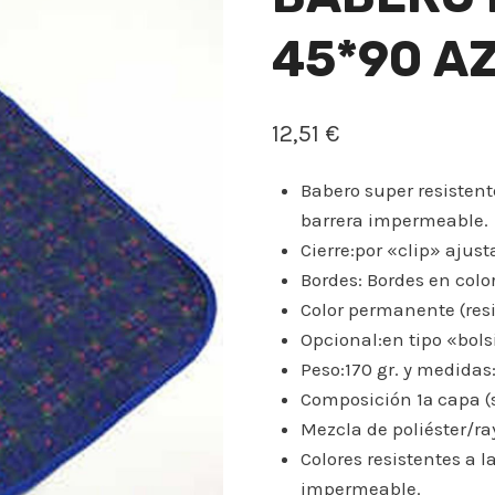
45*90 A
12,51
€
Babero super resistent
barrera impermeable.
Cierre:por «clip» ajust
Bordes: Bordes en colo
Color permanente (resis
Opcional:en tipo «bolsi
Peso:170 gr. y medidas
Composición 1ª capa (s
Mezcla de poliéster/ray
Colores resistentes a l
impermeable.