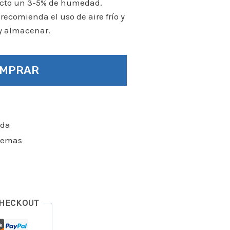
ucto un 3-5% de humedad.
recomienda el uso de aire frío y
y almacenar.
OMPRAR
ada
blemas
CHECKOUT