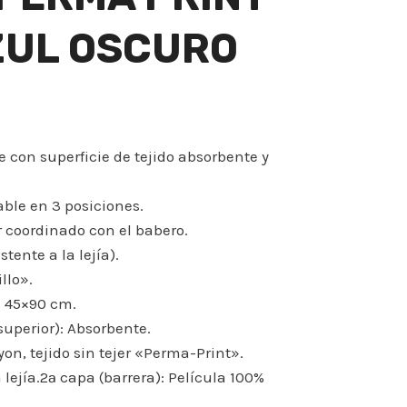
ZUL OSCURO
e con superficie de tejido absorbente y
able en 3 posiciones.
r coordinado con el babero.
tente a la lejía).
llo».
: 45×90 cm.
uperior): Absorbente.
on, tejido sin tejer «Perma-Print».
a lejía.2ª capa (barrera): Película 100%