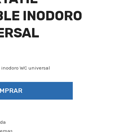
LE INODORO
ERSAL
e inodoro WC universal
OMPRAR
ada
blemas