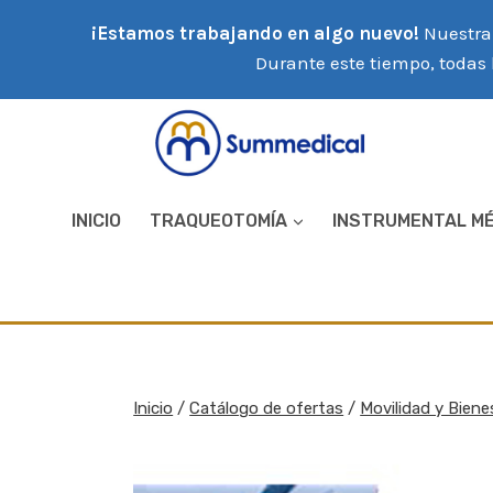
Saltar
¡Estamos trabajando en algo nuevo!
Nuestra 
al
Durante este tiempo, todas 
contenido
INICIO
TRAQUEOTOMÍA
INSTRUMENTAL M
Inicio
/
Catálogo de ofertas
/
Movilidad y Biene