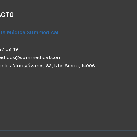
ACTO
dia Médica Summedical
 27 09 49
pedidos@summedical.com
 de los Almogávares, 62, Nte. Sierra, 14006