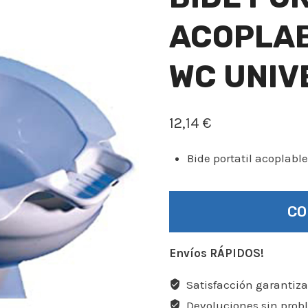
ACOPLAB
WC UNIV
12,14
€
Bide portatil acoplabl
C
Envíos RÁPIDOS!
Satisfacción garantiz
Devoluciones sin pro