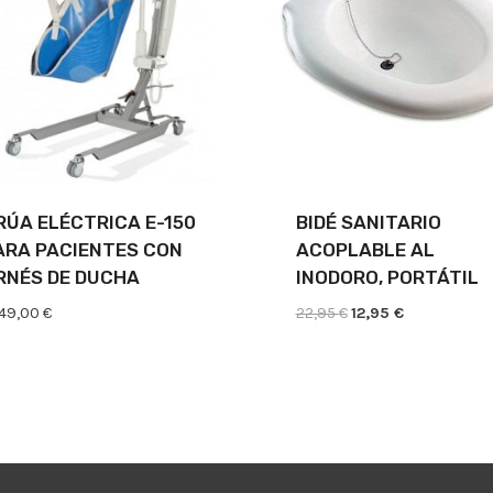
RÚA ELÉCTRICA E-150
BIDÉ SANITARIO
ARA PACIENTES CON
ACOPLABLE AL
RNÉS DE DUCHA
INODORO, PORTÁTIL
El
El
049,00
€
22,95
€
12,95
€
precio
precio
original
actual
era:
es:
22,95 €.
12,95 €.