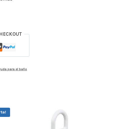
CHECKOUT
yuda para el baño
rta!