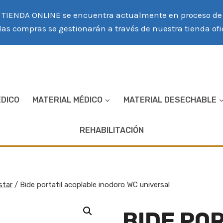
TIENDA ONLINE se encuentra actualmente en proceso de r
las compras se gestionarán a través de nuestra tienda of
ÉDICO
MATERIAL MÉDICO
MATERIAL DESECHABLE
REHABILITACIÓN
star
/
Bide portatil acoplable inodoro WC universal
BIDE PO