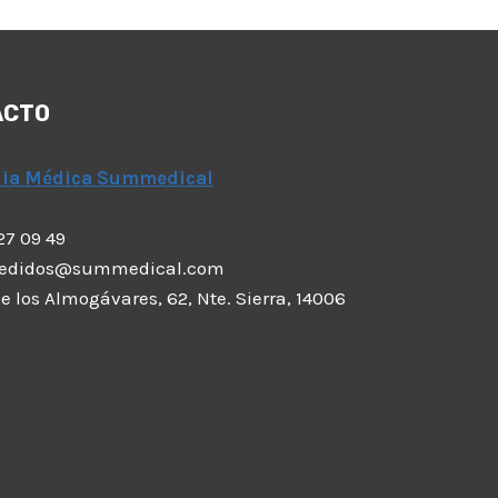
ACTO
dia Médica Summedical
 27 09 49
pedidos@summedical.com
 de los Almogávares, 62, Nte. Sierra, 14006