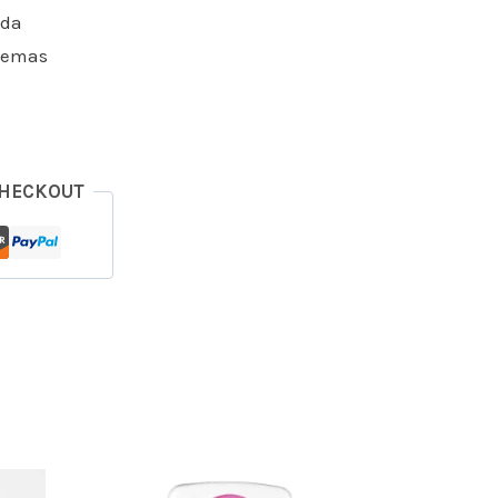
ada
blemas
CHECKOUT