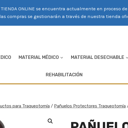
TIENDA ONLINE se encuentra actualmente en proceso de r
las compras se gestionarán a través de nuestra tienda of
ÉDICO
MATERIAL MÉDICO
MATERIAL DESECHABLE
REHABILITACIÓN
ductos para Traqueotomía
/
Pañuelos Protectores Traqueotomía
PAÑUEL