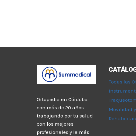
CATÁLO
Todas las O
Instrument
Ortopedia en Córdoba
Traqueoto
con más de 20 años
Movilidad y
trabajando por tu salud
Rehabilitac
con los mejores
profesionales y la más