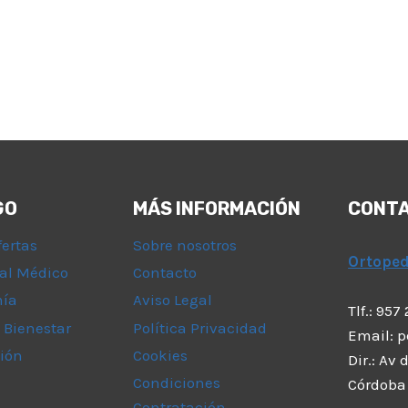
GO
MÁS INFORMACIÓN
CONT
fertas
Sobre nosotros
Ortope
al Médico
Contacto
mía
Aviso Legal
Tlf.: 957
 Bienestar
Política Privacidad
Email: 
ión
Cookies
Dir.: Av
Condiciones
Córdoba
Contratación