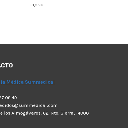
18,95
€
ACTO
dia Médica Summedical
 27 09 49
pedidos@summedical.com
 de los Almogávares, 62, Nte. Sierra, 14006