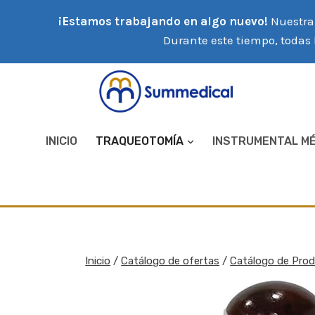
Saltar
¡Estamos trabajando en algo nuevo!
Nuestra 
al
Durante este tiempo, todas 
contenido
INICIO
TRAQUEOTOMÍA
INSTRUMENTAL M
Inicio
/
Catálogo de ofertas
/
Catálogo de Pro