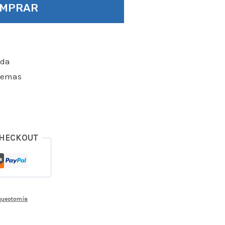
OMPRAR
ada
blemas
CHECKOUT
aqueotomía