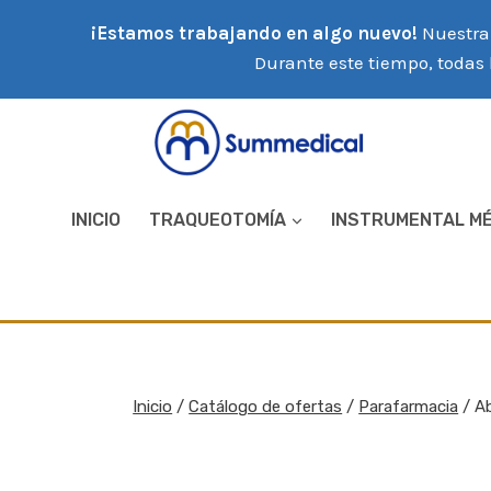
Saltar
¡Estamos trabajando en algo nuevo!
Nuestra 
al
Durante este tiempo, todas 
contenido
INICIO
TRAQUEOTOMÍA
INSTRUMENTAL M
Inicio
/
Catálogo de ofertas
/
Parafarmacia
/
Ab