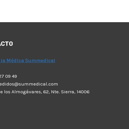
ACTO
dia Médica Summedical
 27 09 49
pedidos@summedical.com
 de los Almogávares, 62, Nte. Sierra, 14006